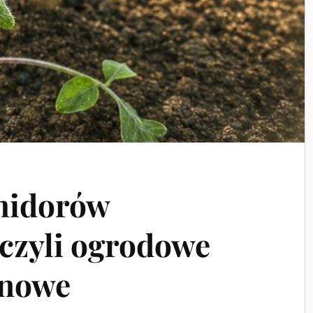
midorów
czyli ogrodowe
ynowe