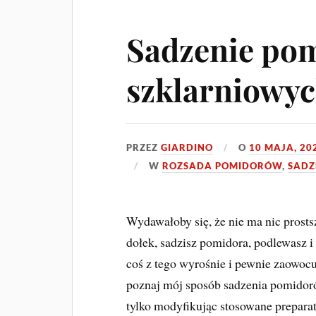
Sadzenie po
szklarniowy
PRZEZ
GIARDINO
O
10 MAJA, 20
W
ROZSADA POMIDORÓW
,
SADZ
Wydawałoby się, że nie ma nic prost
dołek, sadzisz pomidora, podlewasz i
coś z tego wyrośnie i pewnie zaowocuje
poznaj mój sposób sadzenia pomidorów
tylko modyfikując stosowane prepara