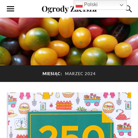
Polski
Ogrody Zacisza
MIESIĄC:
MARZEC 2024