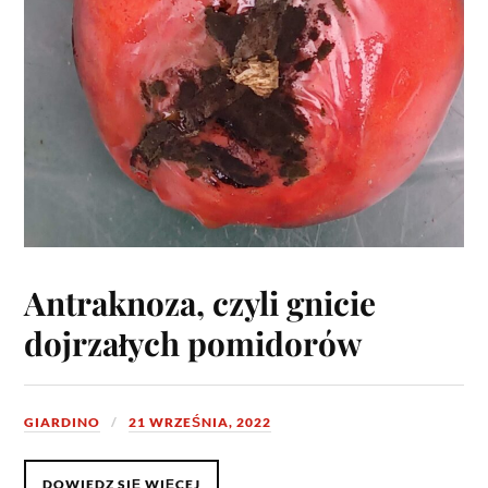
Antraknoza, czyli gnicie
dojrzałych pomidorów
GIARDINO
21 WRZEŚNIA, 2022
DOWIEDZ SIĘ WIĘCEJ