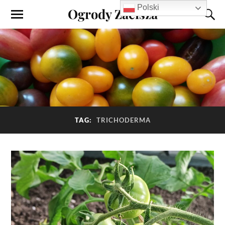
Polski
Ogrody Zacisza
TAG:
TRICHODERMA