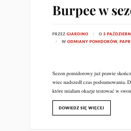
Burpee w sez
PRZEZ
GIARDINO
O
3 PAŹDZIERN
W
ODMIANY POMIDORÓW
,
PAP
Sezon pomidorowy już prawie skończo
wiec nadszedł czas podsumowania. D
które miałam okazje testować w swoi
DOWIEDZ SIĘ WIĘCEJ