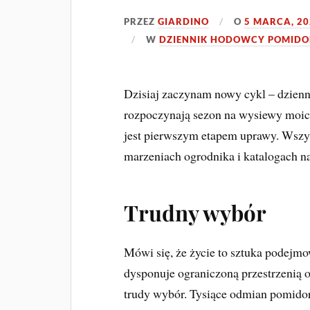
PRZEZ
GIARDINO
O
5 MARCA, 20
W
DZIENNIK HODOWCY POMID
Dzisiaj zaczynam nowy cykl – dzien
rozpoczynają sezon na wysiewy moic
jest pierwszym etapem uprawy. Wszys
marzeniach ogrodnika i katalogach na
Trudny wybór
Mówi się, że życie to sztuka podej
dysponuje ograniczoną przestrzenią o
trudy wybór. Tysiące odmian pomidor