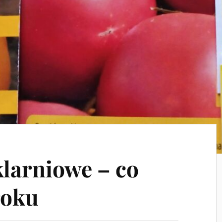
larniowe – co
roku