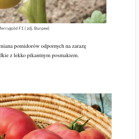
rrygold F1 ( zdj. Burpee)
miana pomidorów odpornych na zarazę
dkie z lekko pikantnym posmakiem.