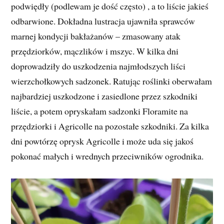
podwiędły (podlewam je dość często) , a to liście jakieś
odbarwione. Dokładna lustracja ujawniła sprawców
marnej kondycji bakłażanów – zmasowany atak
przędziorków, mączlików i mszyc. W kilka dni
doprowadziły do uszkodzenia najmłodszych liści
wierzchołkowych sadzonek. Ratując roślinki oberwałam
najbardziej uszkodzone i zasiedlone przez szkodniki
liście, a potem opryskałam sadzonki Floramite na
przędziorki i Agricolle na pozostałe szkodniki. Za kilka
dni powtórzę oprysk Agricolle i może uda się jakoś
pokonać małych i wrednych przeciwników ogrodnika.