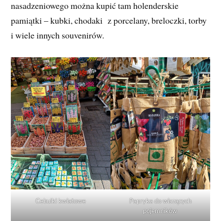
nasadzeniowego można kupić tam holenderskie
pamiątki – kubki, chodaki z porcelany, breloczki, torby
i wiele innych souvenirów.
Cebulki kwiatowe
Papryka do wiszących
pojemników