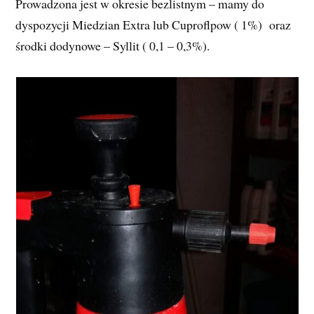
Prowadzona jest w okresie bezlistnym – mamy do
dyspozycji Miedzian Extra lub Cuproflpow ( 1%) oraz
środki dodynowe – Syllit ( 0,1 – 0,3%).