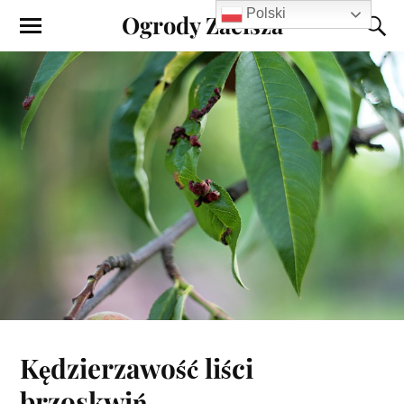
Polski
Ogrody Zacisza
Kędzierzawość liści
brzoskwiń