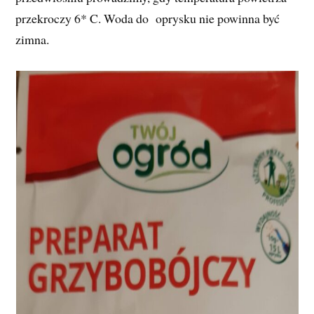
przekroczy 6* C. Woda do oprysku nie powinna być
zimna.