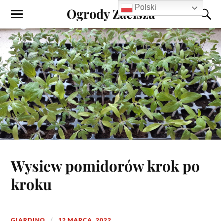
Polski
Ogrody Zacisza
Wysiew pomidorów krok po
kroku
GIARDINO
12 MARCA, 2022