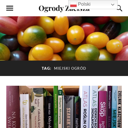
Polski
Ogrody Zacisza
TAG:
MIEJSKI OGRÓD