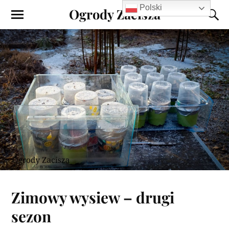
Polski
Ogrody Zacisza
Zimowy wysiew – drugi
sezon