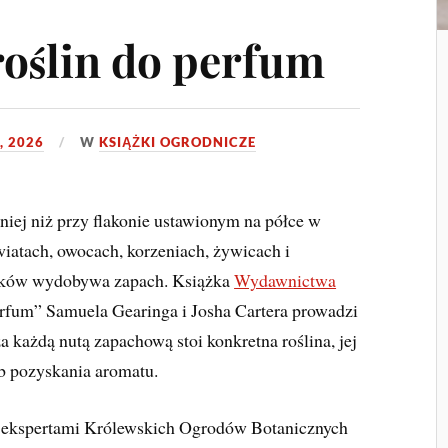
oślin do perfum
, 2026
W
KSIĄŻKI OGRODNICZE
iej niż przy flakonie ustawionym na półce w
wiatach, owocach, korzeniach, żywicach i
ieków wydobywa zapach. Książka
Wydawnictwa
erfum” Samuela Gearinga i Josha Cartera prowadzi
za każdą nutą zapachową stoi konkretna roślina, jej
ób pozyskania aromatu.
z ekspertami Królewskich Ogrodów Botanicznych