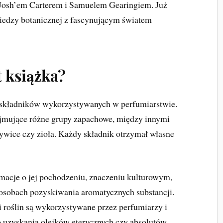
 Josh’em Carterem i Samuelem Gearingiem. Już
iedzy botanicznej z fascynującym światem
 książka?
h składników wykorzystywanych w perfumiarstwie.
ejmujące różne grupy zapachowe, między innymi
żywice czy zioła. Każdy składnik otrzymał własne
rmacje o jej pochodzeniu, znaczeniu kulturowym,
osobach pozyskiwania aromatycznych substancji.
ci roślin są wykorzystywane przez perfumiarzy i
 do uzyskania olejków eterycznych czy absolutów.