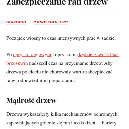
Zabezpieczanie ran drzew
GIARDINO
2 KWIETNIA, 2023
Początek wiosny to czas intensywnych prac w sadzie.
Po
oprysku olejowym
i oprysku na
kędzierzawość liści
brzoskwiń
nadszedł czas na przycinanie drzew. Aby
drzewa po cieciu nie chorowały warto zabezpieczać
rany odpowiednimi preparatami.
Mądrość drzew
Drzewa wykształciły kilka mechanizmów ochronnych,
zapewniających golenie się ran i uszkodzeń – bariery