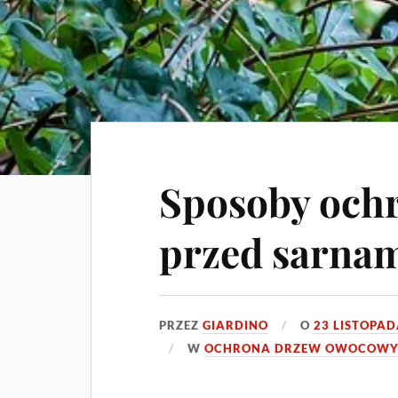
Sposoby och
przed sarnam
PRZEZ
GIARDINO
O
23 LISTOPAD
W
OCHRONA DRZEW OWOCOW