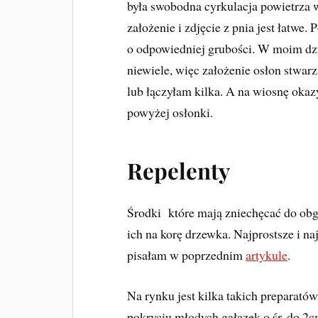
była swobodna cyrkulacja powietrza w
założenie i zdjęcie z pnia jest łatwe.
o odpowiedniej grubości. W moim dz
niewiele, więc założenie osłon stwar
lub łączyłam kilka. A na wiosnę okaz
powyżej osłonki.
Repelenty
Środki które mają zniechęcać do obg
ich na korę drzewka. Najprostsze i na
pisałam w poprzednim
artykule
.
Na rynku jest kilka takich preparatów
pokryciu młodych gałązek o śr. do 2