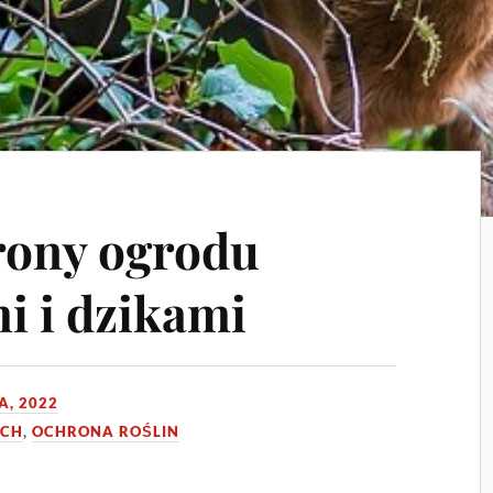
rony ogrodu
i i dzikami
A, 2022
YCH
,
OCHRONA ROŚLIN