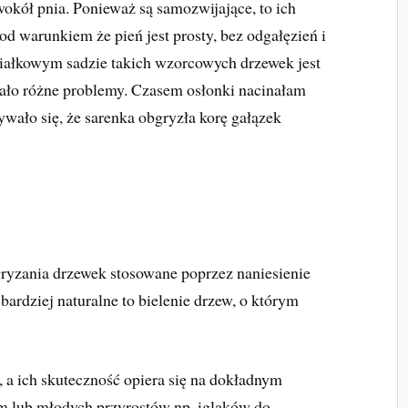
okół pnia. Ponieważ są samozwijające, to ich
 Pod warunkiem że pień jest prosty, bez odgałęzień i
iałkowym sadzie takich wzorcowych drzewek jest
zało różne problemy. Czasem osłonki nacinałam
ywało się, że sarenka obgryzła korę gałązek
ryzania drzewek stosowane poprzez naniesienie
jbardziej naturalne to bielenie drzew, o którym
, a ich skuteczność opiera się na dokładnym
cm lub młodych przyrostów np. iglaków do