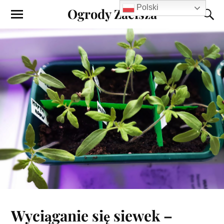
Polski
Ogrody Zacisza
Wyciąganie się siewek –