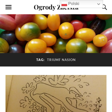
Polski
Ogrody Zacisza
TAG:
TRIUMF NASION