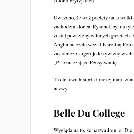
kolonii brytyjskich”.
Uważano, że wąż pocięty na kawałki o
zachodem słońca. Rysunek był na tyle
został powielony w innych gazetach. 
Anglia na czele węża i Karoliną Połu
zasadniczo sugeruje krzywizny wsch
„P” oznaczająca Pensylwanię.
Ta ciekawa historia i raczej mało zn
nazwy.
Belle Du College
Wygląda na to, że nazwa Join, or Die