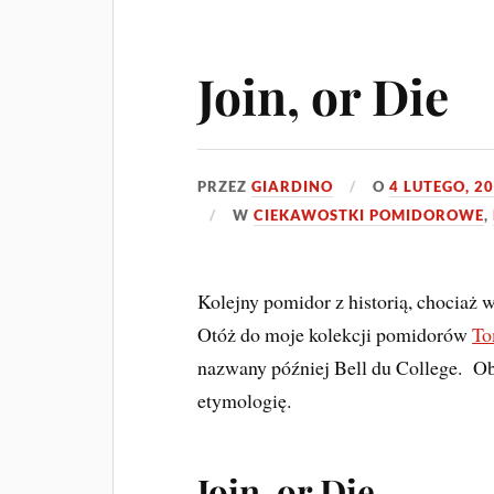
Join, or Die
PRZEZ
GIARDINO
O
4 LUTEGO, 2
W
CIEKAWOSTKI POMIDOROWE
,
Kolejny pomidor z historią, chociaż w
Otóż do moje kolekcji pomidorów
To
nazwany później Bell du College. O
etymologię.
Join, or Die