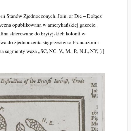
rii Stanów Zjednoczonych. Join, or Die – Dołącz
ityczna opublikowana w amerykańskiej gazecie.
lina skierowane do brytyjskich kolonii w
ywa do zjednoczenia się przeciwko Francuzom i
a segmenty węża „SC, NC, V., M., P., N.J., NY, [i]