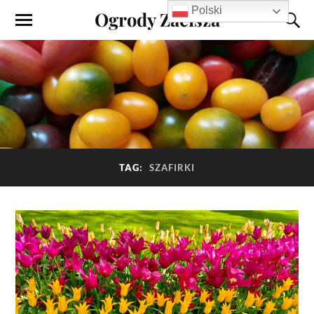
Polski
Ogrody Zacisza
TAG:
SZAFIRKI