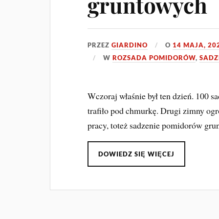
gruntowych
PRZEZ
GIARDINO
O
14 MAJA, 20
W
ROZSADA POMIDORÓW
,
SADZ
Wczoraj właśnie był ten dzień. 100
trafiło pod chmurkę. Drugi zimny og
pracy, toteż sadzenie pomidorów gru
DOWIEDZ SIĘ WIĘCEJ