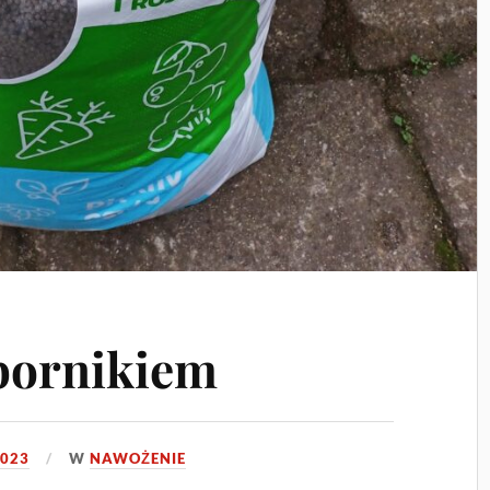
bornikiem
2023
W
NAWOŻENIE