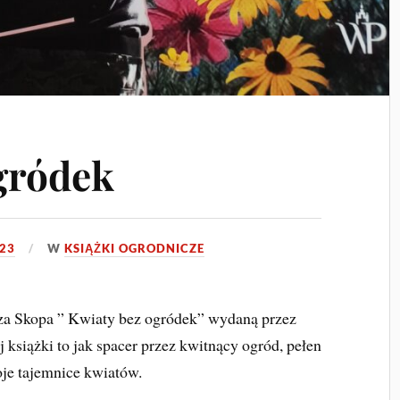
gródek
23
W
KSIĄŻKI OGRODNICZE
za Skopa ” Kwiaty bez ogródek” wydaną przez
ej książki to jak spacer przez kwitnący ogród, pełen
je tajemnice kwiatów.