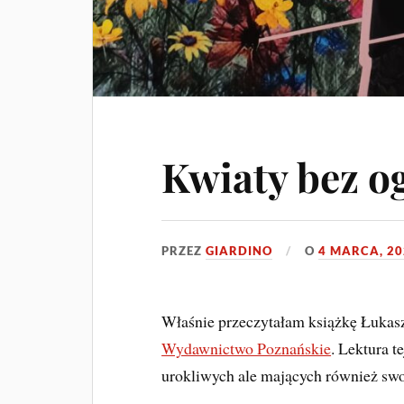
Kwiaty bez o
PRZEZ
GIARDINO
O
4 MARCA, 20
Właśnie przeczytałam książkę Łukas
Wydawnictwo Poznańskie
. Lektura t
urokliwych ale mających również swo