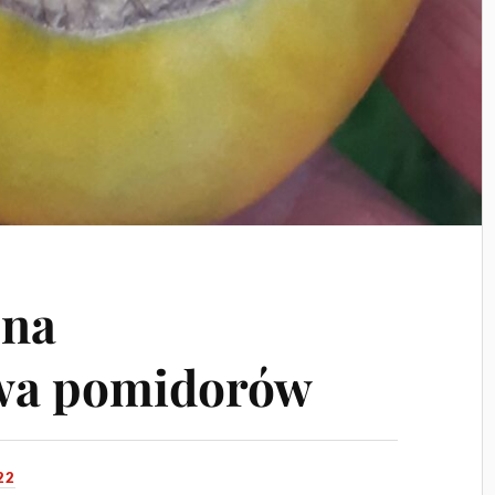
zna
wa pomidorów
22