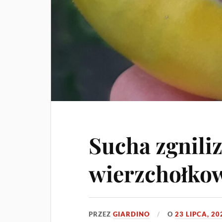
Sucha zgnili
wierzchołko
PRZEZ
GIARDINO
O
23 LIPCA, 20