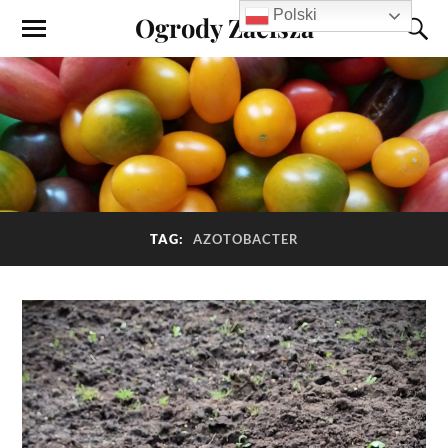
Polski
Ogrody Zacisza
TAG:
AZOTOBACTER