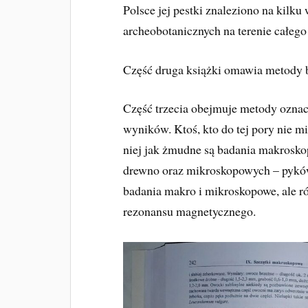
Polsce jej pestki znaleziono na kilk
archeobotanicznych na terenie całego 
Część druga książki omawia metody b
Część trzecia obejmuje metody oznacz
wyników. Ktoś, kto do tej pory nie mi
niej jak żmudne są badania makroskop
drewno oraz mikroskopowych – pyków, 
badania makro i mikroskopowe, ale 
rezonansu magnetycznego.