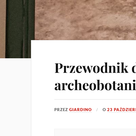
Przewodnik 
archeobotan
PRZEZ
GIARDINO
O
23 PAŹDZIER