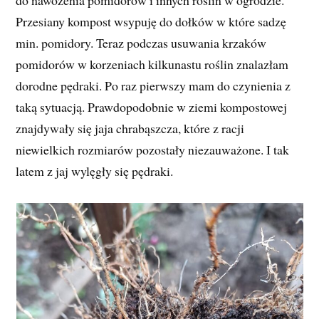
do nawożenia pomidorów i innych roślin w ogrodzie.
Przesiany kompost wsypuję do dołków w które sadzę
min. pomidory. Teraz podczas usuwania krzaków
pomidorów w korzeniach kilkunastu roślin znalazłam
dorodne pędraki. Po raz pierwszy mam do czynienia z
taką sytuacją. Prawdopodobnie w ziemi kompostowej
znajdywały się jaja chrabąszcza, które z racji
niewielkich rozmiarów pozostały niezauważone. I tak
latem z jaj wylęgły się pędraki.