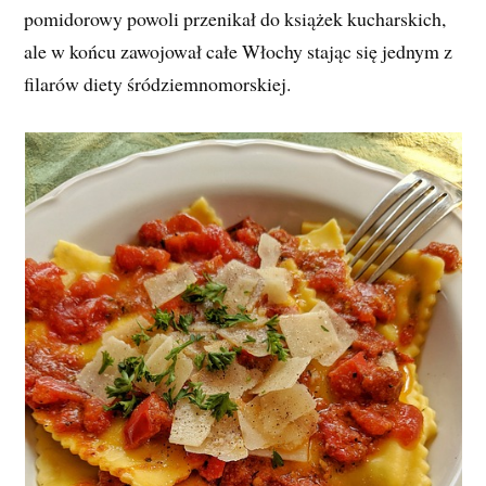
pomidorowy powoli przenikał do książek kucharskich,
ale w końcu zawojował całe Włochy stając się jednym z
filarów diety śródziemnomorskiej.