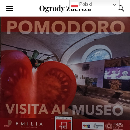
Polski
Ogrody Zacisza