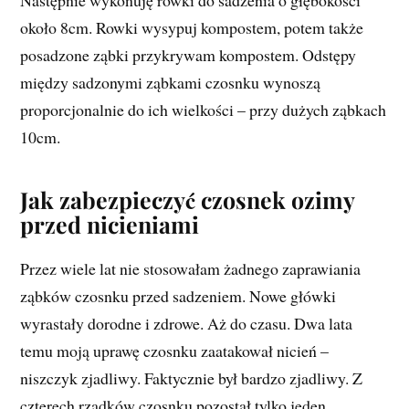
Następnie wykonuję rowki do sadzenia o głębokości
około 8cm. Rowki wysypuj kompostem, potem także
posadzone ząbki przykrywam kompostem. Odstępy
między sadzonymi ząbkami czosnku wynoszą
proporcjonalnie do ich wielkości – przy dużych ząbkach
10cm.
Jak zabezpieczyć czosnek ozimy
przed nicieniami
Przez wiele lat nie stosowałam żadnego zaprawiania
ząbków czosnku przed sadzeniem. Nowe główki
wyrastały dorodne i zdrowe. Aż do czasu. Dwa lata
temu moją uprawę czosnku zaatakował nicień –
niszczyk zjadliwy. Faktycznie był bardzo zjadliwy. Z
czterech rządków czosnku pozostał tylko jeden.