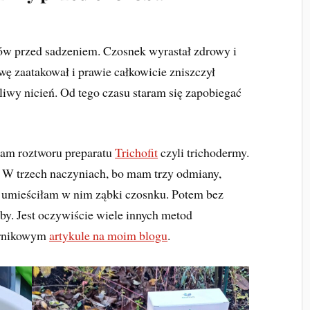
ków przed sadzeniem. Czosnek wyrastał zdrowy i
awę zaatakował i prawie całkowicie zniszczył
iwy nicień. Od tego czasu staram się zapobiegać
am roztworu preparatu
Trichofit
czyli trichodermy.
. W trzech naczyniach, bo mam trzy odmiany,
ut umieściłam w nim ząbki czosnku. Potem bez
eby. Jest oczywiście wiele innych metod
iernikowym
artykule na moim blogu
.