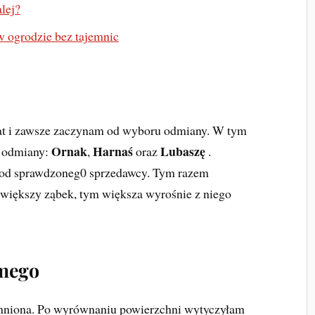
lej?
 ogrodzie bez tajemnic
lat i zawsze zaczynam od wyboru odmiany. W tym
Ornak
Harnaś
Lubaszę
y odmiany:
,
oraz
.
t od sprawdzoneg0 sprzedawcy. Tym razem
większy ząbek, tym większa wyrośnie z niego
imego
chniona. Po wyrównaniu powierzchni wytyczyłam