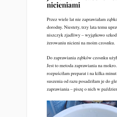
nicieniami
Przez wiele lat nie zaprawiałam ząb
dorodny. Niestety, trzy lata temu upr
niszczyk zjadliwy – wyjątkowo szkodl
żerowaniu nicieni na moim czosnku.
Do zaprawiania ząbków czosnku użył
Jest to metoda zaprawiania na mokro
rozpuściłam preparat i na kilka min
suszenia od razu posadziłam je do gl
zaprawiania – piszę o nich w paźdz