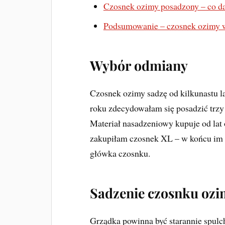
Czosnek ozimy posadzony – co da
Podsumowanie – czosnek ozimy w
Wybór odmiany
Czosnek ozimy sadzę od kilkunastu 
roku zdecydowałam się posadzić trz
Materiał nasadzeniowy kupuje od la
zakupiłam czosnek XL – w końcu im 
główka czosnku.
Sadzenie czosnku oz
Grządka powinna być starannie spul