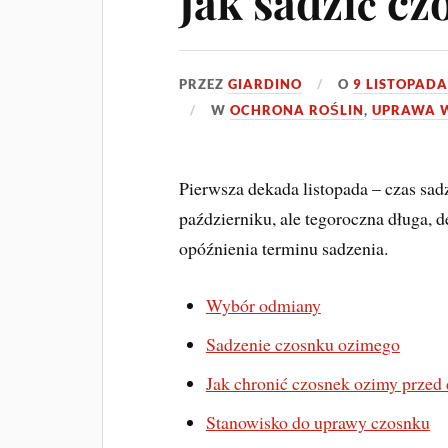
Jak sadzić c
PRZEZ
GIARDINO
O
9 LISTOPADA
W
OCHRONA ROŚLIN
,
UPRAWA 
Pierwsza dekada listopada – czas sa
październiku, ale tegoroczna długa, d
opóźnienia terminu sadzenia.
Wybór odmiany
Sadzenie czosnku ozimego
Jak chronić czosnek ozimy przed 
Stanowisko do uprawy czosnku