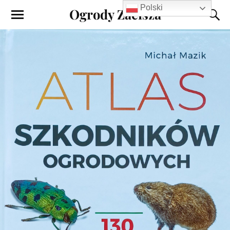
Polski
Ogrody Zacisza