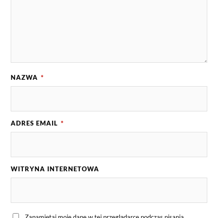
NAZWA
*
ADRES EMAIL
*
WITRYNA INTERNETOWA
Zapamiętaj moje dane w tej przeglądarce podczas pisania