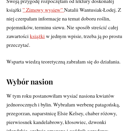
Swoją przygodę rozpoczęłam od lektury doskonałej
książki
” Zimowy wysiew”
Natalii Wantusiak-Łodej. Z
niej czerpałam informacje na temat doboru roślin,
pojemników, terminu siewu. Nie sposób streścić całej
zawartości
książki
w jednym wpisie, trzeba ją po prostu
przeczytać.
Wsparta wiedzą teoretyczną zabrałam się do działania.
Wybór nasion
W tym roku postanowiłam wysiać nasiona kwiatów
jednorocznych i bylin. Wybrałam werbenę patagońską,
przegorzan, naparstnicę Elsie Kelsey, chaber różowy,
pierwiosnek kandelabrowy, kłosowiec, dzwonki
irlandzkie, szałwię omszoną i goździk ogrodowy