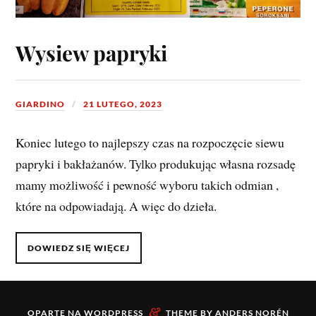
Wysiew papryki
GIARDINO
21 LUTEGO, 2023
Koniec lutego to najlepszy czas na rozpoczęcie siewu
papryki i bakłażanów. Tylko produkując własna rozsadę
mamy możliwość i pewność wyboru takich odmian ,
które na odpowiadają. A więc do dzieła.
DOWIEDZ SIĘ WIĘCEJ
&
OPARTE NA
WORDPRESS
THEME BY
ANDERS NORÉN