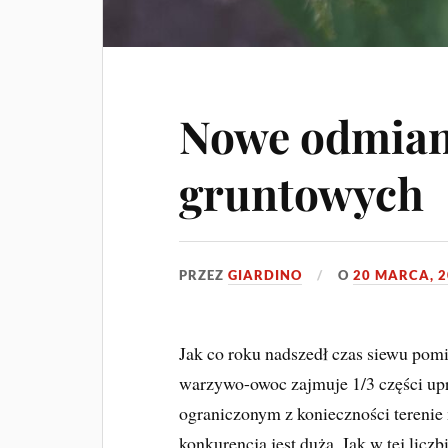
Nowe odmia
gruntowych
PRZEZ
GIARDINO
O
20 MARCA, 
Jak co roku nadszedł czas siewu po
warzywo-owoc zajmuje 1/3 części up
ograniczonym z konieczności terenie
konkurencja jest duża. Jak w tej lic