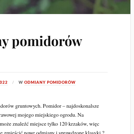
ny pomidorów
2022
W
ODMIANY POMIDORÓW
midorów gruntowych. Pomidor – najdoskonalsze
rawowej mojego miejskiego ogrodu. Na
 może znaleźć miejsce tylko 120 krzaków, więc
zbie zmieścić nowe odmiany i sprawdzone klasyki ?