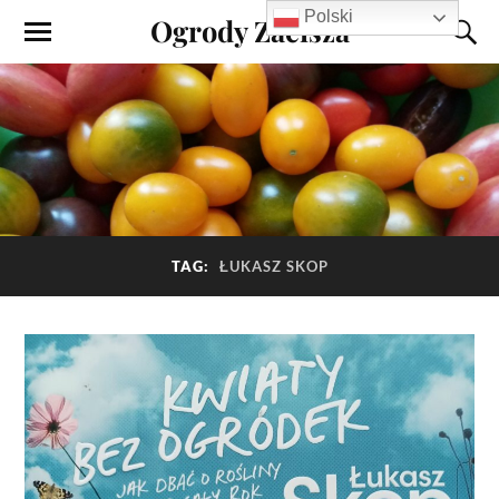
Polski
Ogrody Zacisza
TAG:
ŁUKASZ SKOP