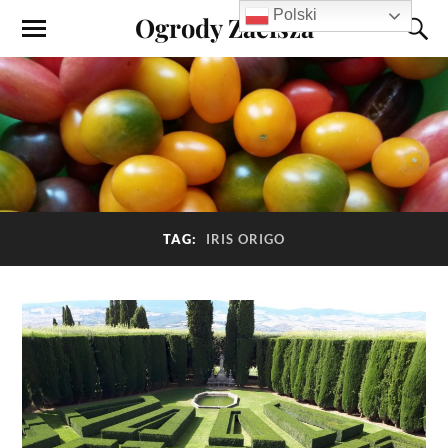
Polski
Ogrody Zacisza
TAG:
IRIS ORIGO