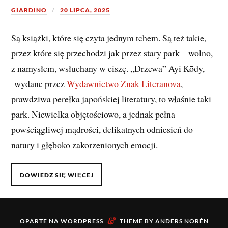
GIARDINO
20 LIPCA, 2025
Są książki, które się czyta jednym tchem. Są też takie,
przez które się przechodzi jak przez stary park – wolno,
z namysłem, wsłuchany w ciszę. „Drzewa” Ayi Kōdy,
wydane przez
Wydawnictwo Znak Literanova
,
prawdziwa perełka japońskiej literatury, to właśnie taki
park. Niewielka objętościowo, a jednak pełna
powściągliwej mądrości, delikatnych odniesień do
natury i głęboko zakorzenionych emocji.
DOWIEDZ SIĘ WIĘCEJ
&
OPARTE NA
WORDPRESS
THEME BY
ANDERS NORÉN