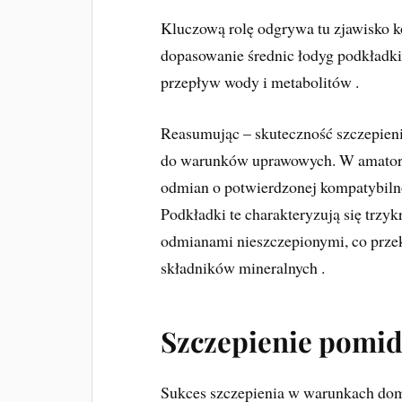
Kluczową rolę odgrywa tu zjawisko 
dopasowanie średnic łodyg podkładki
przepływ wody i metabolitów .
Reasumując – skuteczność szczepien
do warunków uprawowych. W amatorsk
odmian o potwierdzonej kompatybilnoś
Podkładki te charakteryzują się trz
odmianami nieszczepionymi, co przek
składników mineralnych .
Szczepienie pomi
Sukces szczepienia w warunkach do