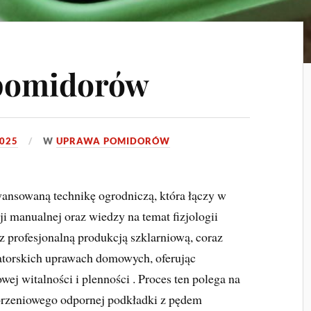
 pomidorów
2025
W
UPRAWA POMIDORÓW
ansowaną technikę ogrodniczą, która łączy w
zji manualnej oraz wiedzy na temat fizjologii
 z profesjonalną produkcją szklarniową, coraz
atorskich uprawach domowych, oferując
ej witalności i plenności . Proces ten polega na
orzeniowego odpornej podkładki z pędem