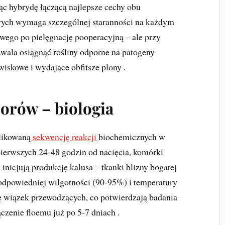
ąc hybrydę łączącą najlepsze cechy obu
ch wymaga szczególnej staranności na każdym
iowego po pielęgnację pooperacyjną – ale przy
wala osiągnąć rośliny odporne na patogeny
wiskowe i wydające obfitsze plony .
orów – biologia
likowaną
sekwencję reakcji
biochemicznych w
pierwszych 24-48 godzin od nacięcia, komórki
icjują produkcję kalusa – tkanki blizny bogatej
dpowiedniej wilgotności (90-95%) i temperatury
ę wiązek przewodzących, co potwierdzają badania
zenie floemu już po 5-7 dniach .