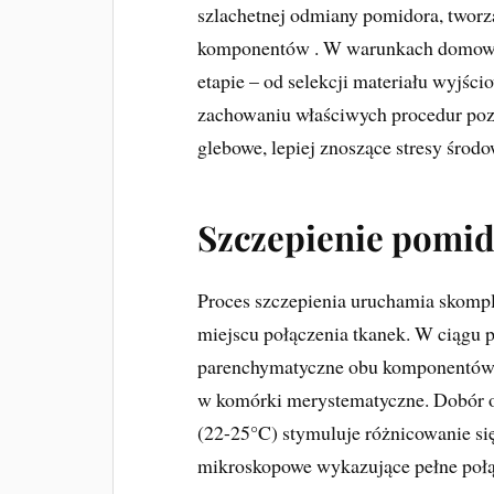
szlachetnej odmiany pomidora, tworz
komponentów . W warunkach domowy
etapie – od selekcji materiału wyjśc
zachowaniu właściwych procedur poz
glebowe, lepiej znoszące stresy środo
Szczepienie pomid
Proces szczepienia uruchamia skomp
miejscu połączenia tkanek. W ciągu 
parenchymatyczne obu komponentów in
w komórki merystematyczne. Dobór o
(22-25°C) stymuluje różnicowanie si
mikroskopowe wykazujące pełne połąc