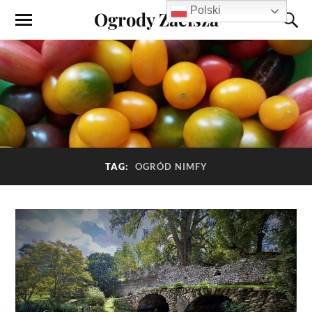
Polski
Ogrody Zacisza
TAG:
OGRÓD NIMFY